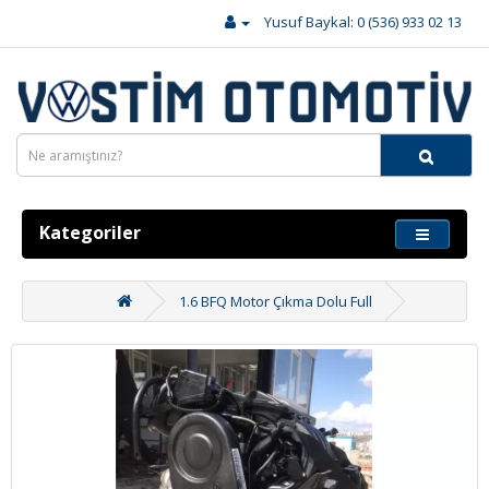
Yusuf Baykal: 0 (536) 933 02 13
Kategoriler
1.6 BFQ Motor Çıkma Dolu Full