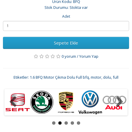
Ürün Kodu: BFQ
Stok Durumu: Stokta var
Adet
Sepete Ekle
0 yorum
/
Yorum Yap
Etiketler:
1.6 BFQ Motor Çıkma Dolu Full bfq
,
motor
,
dolu
,
full