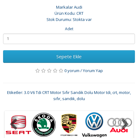
Markalar
Audi
Ürün Kodu: CRT
Stok Durumu: Stokta var
Adet
Sepete Ekle
0 yorum
/
Yorum Yap
Etiketler:
3.0 V6 Tdi CRT Motor Sıfır Sandık Dolu Motor tdi
,
crt
,
motor
,
sıfır
,
sandık
,
dolu