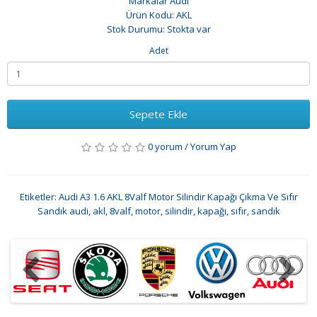
Markalar
Audi
Ürün Kodu: AKL
Stok Durumu: Stokta var
Adet
Sepete Ekle
0 yorum
/
Yorum Yap
Etiketler:
Audi A3 1.6 AKL 8Valf Motor Silindir Kapağı Çıkma Ve Sıfır
Sandık audi
,
akl
,
8valf
,
motor
,
silindir
,
kapağı
,
sıfır
,
sandık