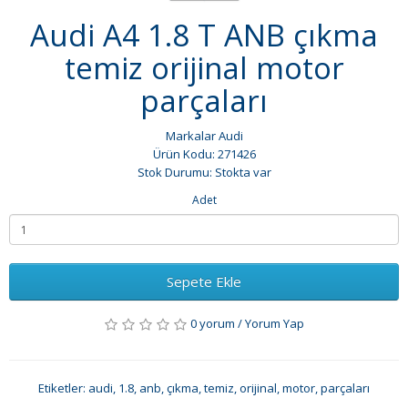
Audi A4 1.8 T ANB çıkma
temiz orijinal motor
parçaları
Markalar
Audi
Ürün Kodu: 271426
Stok Durumu: Stokta var
Adet
Sepete Ekle
0 yorum
/
Yorum Yap
Etiketler:
audi
,
1.8
,
anb
,
çıkma
,
temiz
,
orijinal
,
motor
,
parçaları