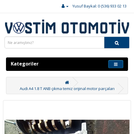
Yusuf Baykal: 0 (536) 933 02 13
Kategoriler
Audi A4 1.8 T ANB çıkma temiz orijinal motor parçaları