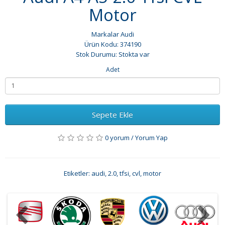
Motor
Markalar
Audi
Ürün Kodu: 374190
Stok Durumu: Stokta var
Adet
Sepete Ekle
0 yorum
/
Yorum Yap
Etiketler:
audi
,
2.0
,
tfsi
,
cvl
,
motor