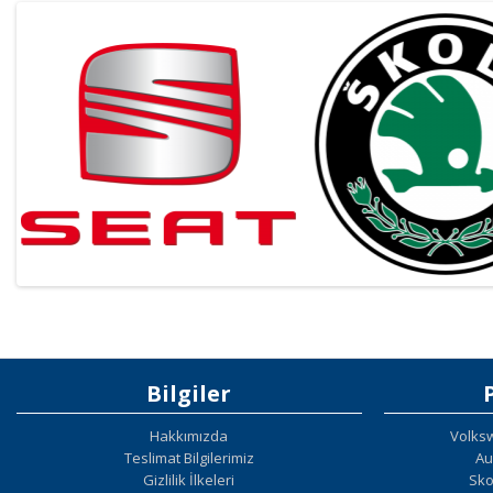
Bilgiler
Hakkımızda
Volks
Teslimat Bilgilerimiz
Au
Gizlilik İlkeleri
Sko