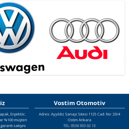
iz
Vostim Otomotiv
apak, Enjektör,
Adres: Ayyıldız Sanayi Sitesi 1125 Cad. No: 20/4
lar %100 müşteri
Ostim Ankara
aranti satışını
TEL: 0536 933 02 13