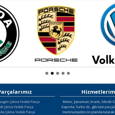
Parçalarımız
Hizmetlerim
wagen Çıkma Yedek Parça
Motor, Şanzıman, Krank, Silindir K
di Çıkma Yedek Parça
Kaporta, Turbo vb.. gibi tüm parça
da Çıkma Yedek Parça
memnuniyetini ön planda tutarak g