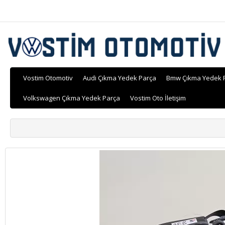
Vostim Otomotiv
Audi Çıkma Yedek Parça
Bmw Çıkma Yedek 
Volkswagen Çıkma Yedek Parça
Vostim Oto İletişim