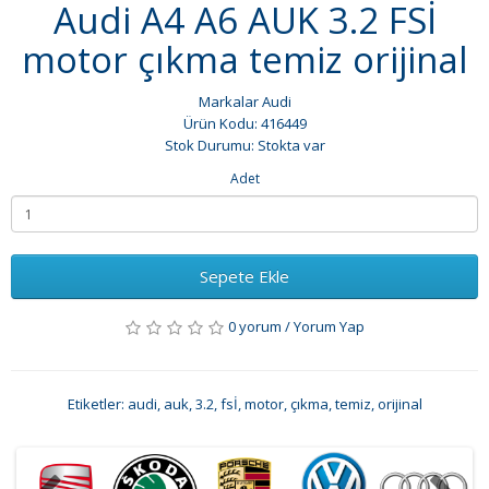
Audi A4 A6 AUK 3.2 FSİ
motor çıkma temiz orijinal
Markalar
Audi
Ürün Kodu: 416449
Stok Durumu: Stokta var
Adet
Sepete Ekle
0 yorum
/
Yorum Yap
Etiketler:
audi
,
auk
,
3.2
,
fsİ
,
motor
,
çıkma
,
temiz
,
orijinal