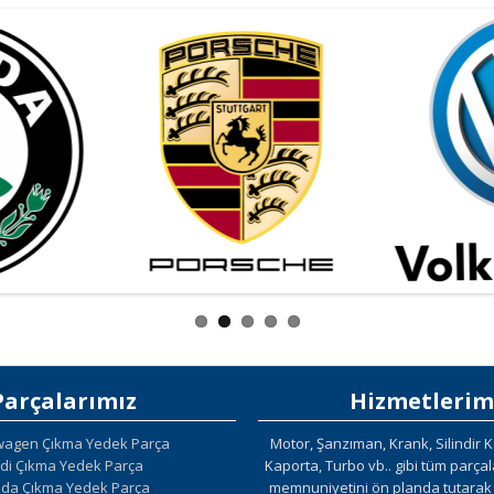
Parçalarımız
Hizmetlerim
wagen Çıkma Yedek Parça
Motor, Şanzıman, Krank, Silindir K
di Çıkma Yedek Parça
Kaporta, Turbo vb.. gibi tüm parça
da Çıkma Yedek Parça
memnuniyetini ön planda tutarak g