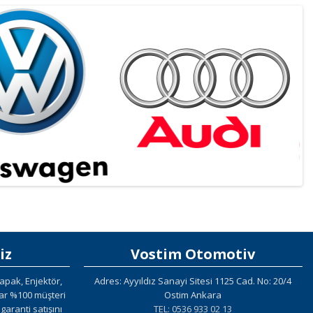
iz
Vostim Otomotiv
apak, Enjektör,
Adres: Ayyıldız Sanayi Sitesi 1125 Cad. No: 20/4
lar %100 müşteri
Ostim Ankara
aranti satışını
TEL: 0536 933 02 13