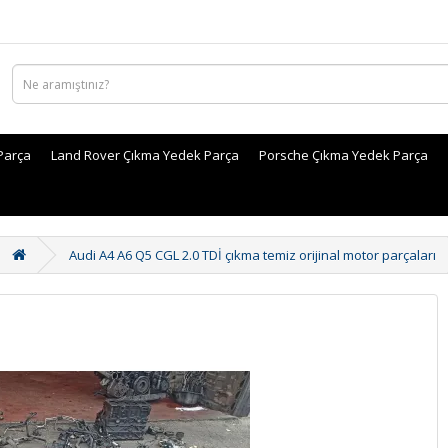
Parça
Land Rover Çıkma Yedek Parça
Porsche Çıkma Yedek Parça
Audi A4 A6 Q5 CGL 2.0 TDİ çıkma temiz orijinal motor parçaları