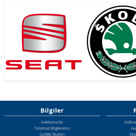
Bilgiler
Hakkımızda
Volks
Teslimat Bilgilerimiz
Au
Gizlilik İlkeleri
Sko