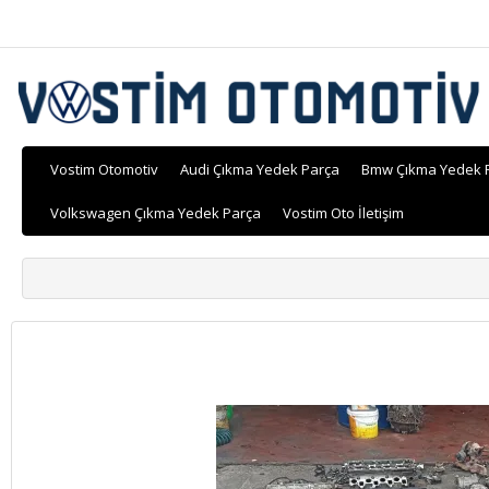
Vostim Otomotiv
Audi Çıkma Yedek Parça
Bmw Çıkma Yedek 
Volkswagen Çıkma Yedek Parça
Vostim Oto İletişim