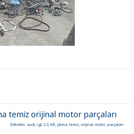
 temiz orijinal motor parçaları
Etiketler:
audi
,
cgl
,
2.0
,
tdİ
,
çıkma
,
temiz
,
orijinal
,
motor
,
parçaları