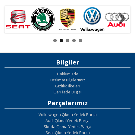
Bilgiler
Hakkımızda
Teslimat Bilgilerimiz
Gizlilik İlkeleri
Geri İade Bilgisi
Parçalarımız
Volkswagen Çıkma Yedek Parça
Audi Çıkma Yedek Parça
Skoda Çıkma Yedek Parça
Seat Çıkma Yedek Parça