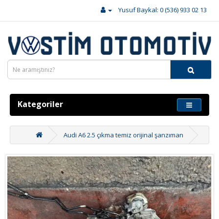
Yusuf Baykal: 0 (536) 933 02 13
Kategoriler
Audi A6 2.5 çıkma temiz orijinal şanzıman