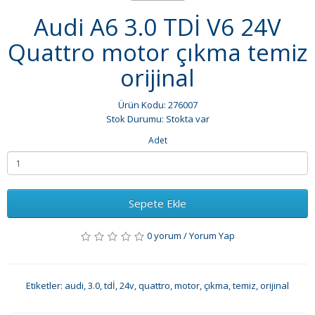
Audi A6 3.0 TDİ V6 24V
Quattro motor çıkma temiz
orijinal
Ürün Kodu: 276007
Stok Durumu: Stokta var
Adet
Sepete Ekle
0 yorum
/
Yorum Yap
Etiketler:
audi
,
3.0
,
tdİ
,
24v
,
quattro
,
motor
,
çıkma
,
temiz
,
orijinal