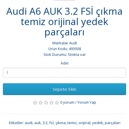
Audi A6 AUK 3.2 FSİ çıkma
temiz orijinal yedek
parçaları
Markalar
Audi
Ürün Kodu: 493938
Stok Durumu: Stokta var
Adet
Sepete Ekle
0 yorum
/
Yorum Yap
Etiketler:
audi
,
auk
,
3.2
,
fsİ
,
çıkma
,
temiz
,
orijinal
,
yedek
,
parçaları