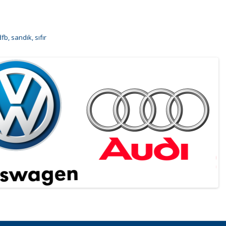
dfb
,
sandık
,
sıfır