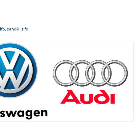
dfb
,
sandık
,
sıfır