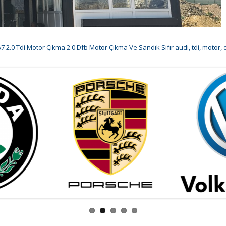
7 2.0 Tdi Motor Çıkma 2.0 Dfb Motor Çıkma Ve Sandık Sıfır audi
,
tdi
,
motor
,