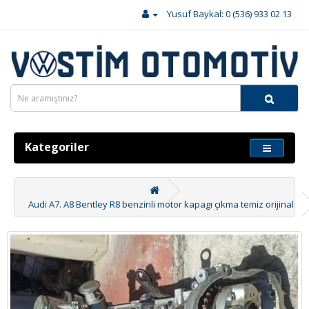
Yusuf Baykal: 0 (536) 933 02 13
Kategoriler
Audi A7. A8 Bentley R8 benzinli motor kapagı çıkma temiz orijinal