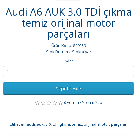
Audi A6 AUK 3.0 TDİ çıkma
temiz orijinal motor
parçaları
Ürün Kodu: 809259
Stok Durumu: Stokta var
Adet
Sepete Ekle
0 yorum
/
Yorum Yap
Etiketler:
audi
,
auk
,
3.0
,
tdİ
,
çıkma
,
temiz
,
orijinal
,
motor
,
parçaları