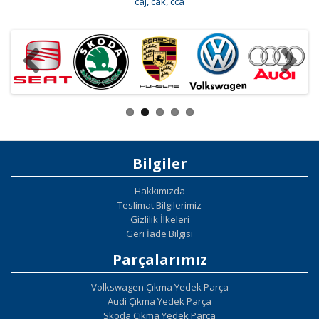
caj
,
cak
,
cca
Bilgiler
Hakkımızda
Teslimat Bilgilerimiz
Gizlilik İlkeleri
Geri İade Bilgisi
Parçalarımız
Volkswagen Çıkma Yedek Parça
Audi Çıkma Yedek Parça
Skoda Çıkma Yedek Parça