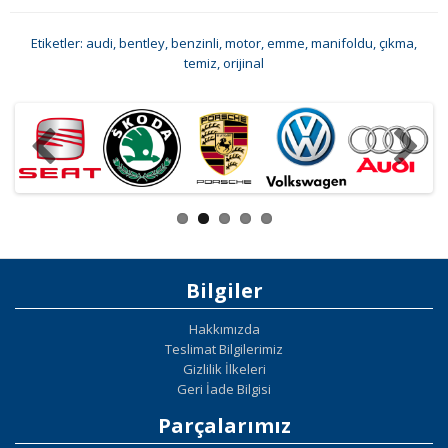
Etiketler:
audi
,
bentley
,
benzinli
,
motor
,
emme
,
manifoldu
,
çıkma
,
temiz
,
orijinal
Bilgiler
Hakkımızda
Teslimat Bilgilerimiz
Gizlilik İlkeleri
Geri İade Bilgisi
Parçalarımız