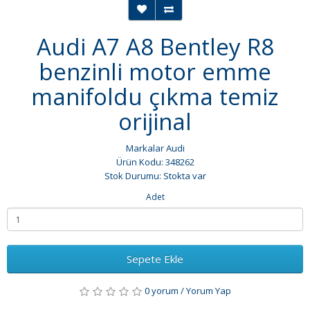
Audi A7 A8 Bentley R8
benzinli motor emme
manifoldu çıkma temiz
orijinal
Markalar
Audi
Ürün Kodu: 348262
Stok Durumu: Stokta var
Adet
Sepete Ekle
0 yorum
/
Yorum Yap