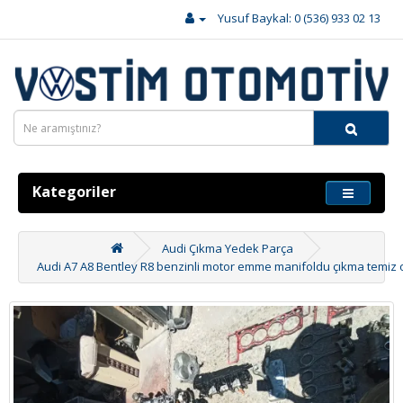
Yusuf Baykal: 0 (536) 933 02 13
Kategoriler
Audi Çıkma Yedek Parça
Audi A7 A8 Bentley R8 benzinli motor emme manifoldu çıkma temiz or