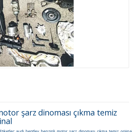
motor şarz dinoması çıkma temiz
inal
Etiketler:
audi
,
bentley
,
benzinli
,
motor
,
şarz
,
dinoması
,
çıkma
,
temiz
,
orijina