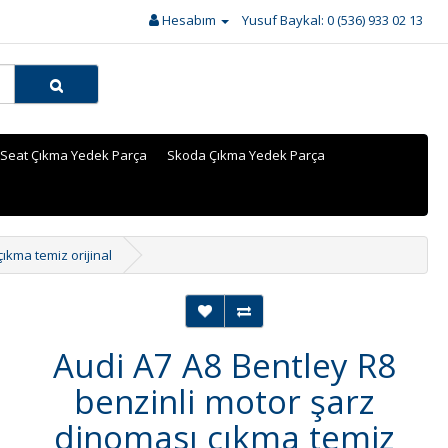
Hesabım
Yusuf Baykal: 0 (536) 933 02 13
Seat Çıkma Yedek Parça
Skoda Çıkma Yedek Parça
ıkma temiz orijinal
Audi A7 A8 Bentley R8
benzinli motor şarz
dinoması çıkma temiz