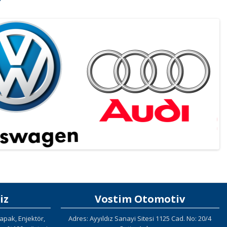
iz
Vostim Otomotiv
apak, Enjektör,
Adres: Ayyıldız Sanayi Sitesi 1125 Cad. No: 20/4