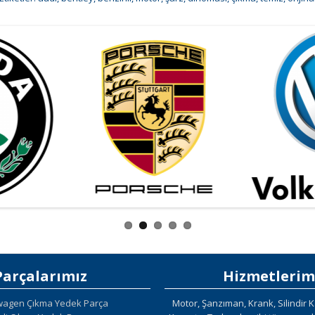
Parçalarımız
Hizmetlerim
wagen Çıkma Yedek Parça
Motor, Şanzıman, Krank, Silindir K