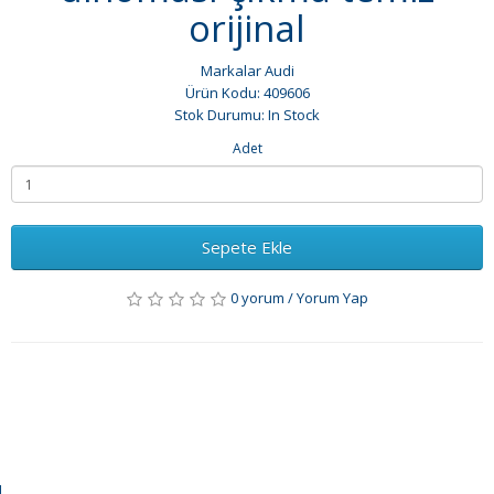
orijinal
Markalar
Audi
Ürün Kodu: 409606
Stok Durumu: In Stock
Adet
Sepete Ekle
0 yorum
/
Yorum Yap
l