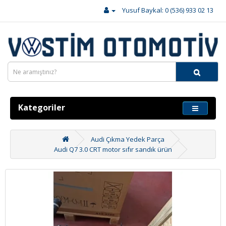
Yusuf Baykal: 0 (536) 933 02 13
Kategoriler
Audi Çıkma Yedek Parça
Audi Q7 3.0 CRT motor sıfır sandık ürün