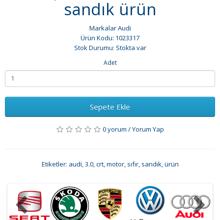
sandık ürün
Markalar
Audi
Ürün Kodu: 1023317
Stok Durumu: Stokta var
Adet
Sepete Ekle
0 yorum
/
Yorum Yap
Etiketler:
audi
,
3.0
,
crt
,
motor
,
sıfır
,
sandık
,
ürün