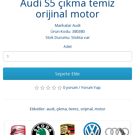
Audi S5 çıkma temiz
orijinal motor
Markalar
Audi
Ürün Kodu: 380380
Stok Durumu: Stokta var
Adet
Sepete Ekle
0 yorum
/
Yorum Yap
Etiketler:
audi
,
çıkma
,
temiz
,
orijinal
,
motor