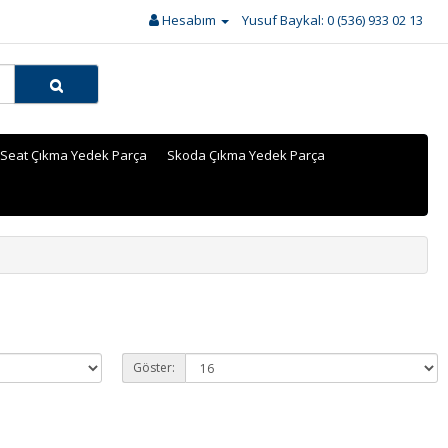
Hesabım
Yusuf Baykal: 0 (536) 933 02 13
Seat Çıkma Yedek Parça
Skoda Çıkma Yedek Parça
Göster: