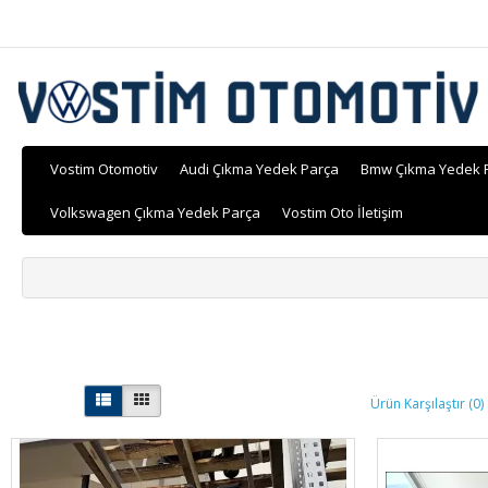
Vostim Otomotiv
Audi Çıkma Yedek Parça
Bmw Çıkma Yedek 
Volkswagen Çıkma Yedek Parça
Vostim Oto İletişim
Ürün Karşılaştır (0)