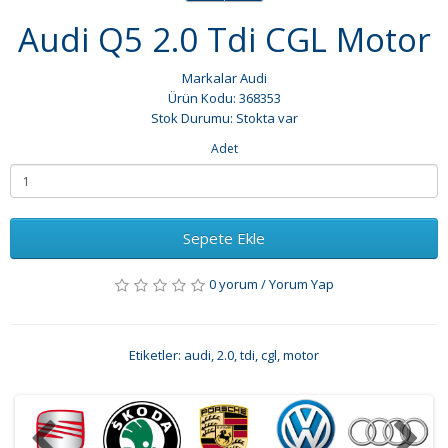
Audi Q5 2.0 Tdi CGL Motor
Markalar
Audi
Ürün Kodu: 368353
Stok Durumu: Stokta var
Adet
Sepete Ekle
0 yorum
/
Yorum Yap
Etiketler:
audi
,
2.0
,
tdi
,
cgl
,
motor