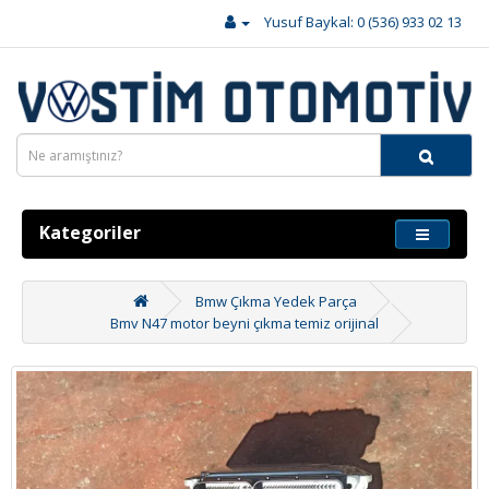
Yusuf Baykal: 0 (536) 933 02 13
Kategoriler
Bmw Çıkma Yedek Parça
Bmv N47 motor beyni çıkma temiz orijinal