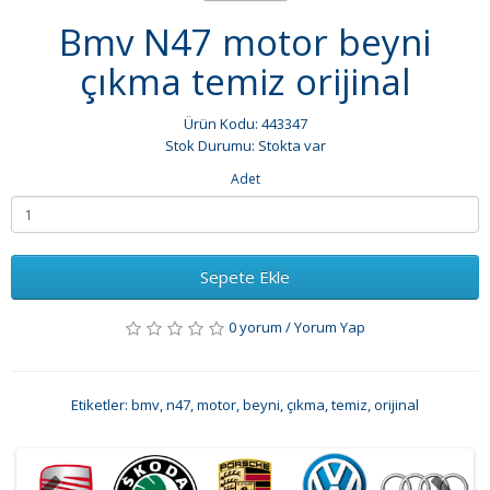
Bmv N47 motor beyni
çıkma temiz orijinal
Ürün Kodu: 443347
Stok Durumu: Stokta var
Adet
Sepete Ekle
0 yorum
/
Yorum Yap
Etiketler:
bmv
,
n47
,
motor
,
beyni
,
çıkma
,
temiz
,
orijinal