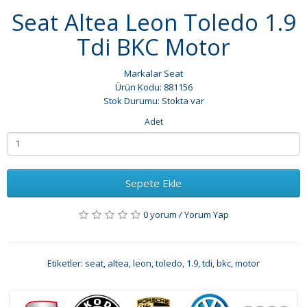
Seat Altea Leon Toledo 1.9
Tdi BKC Motor
Markalar
Seat
Ürün Kodu: 881156
Stok Durumu: Stokta var
Adet
Sepete Ekle
0 yorum
/
Yorum Yap
Etiketler:
seat
,
altea
,
leon
,
toledo
,
1.9
,
tdi
,
bkc
,
motor