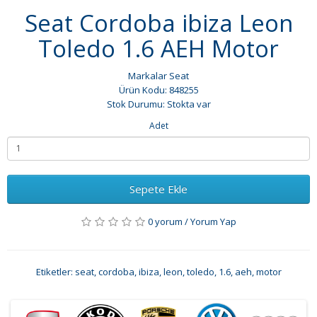
Seat Cordoba ibiza Leon
Toledo 1.6 AEH Motor
Markalar
Seat
Ürün Kodu: 848255
Stok Durumu: Stokta var
Adet
Sepete Ekle
0 yorum
/
Yorum Yap
Etiketler:
seat
,
cordoba
,
ibiza
,
leon
,
toledo
,
1.6
,
aeh
,
motor