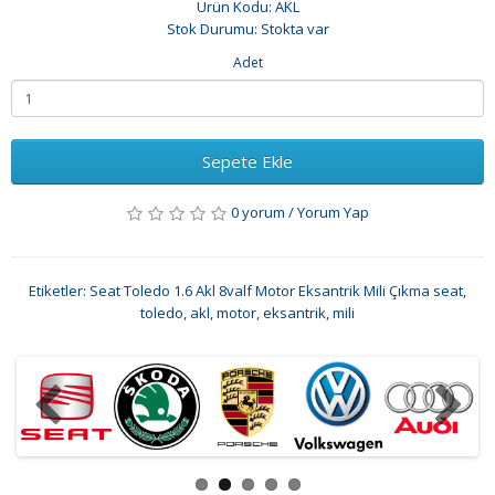
Ürün Kodu: AKL
Stok Durumu: Stokta var
Adet
Sepete Ekle
0 yorum
/
Yorum Yap
Etiketler:
Seat Toledo 1.6 Akl 8valf Motor Eksantrik Mili Çıkma seat
,
toledo
,
akl
,
motor
,
eksantrik
,
mili