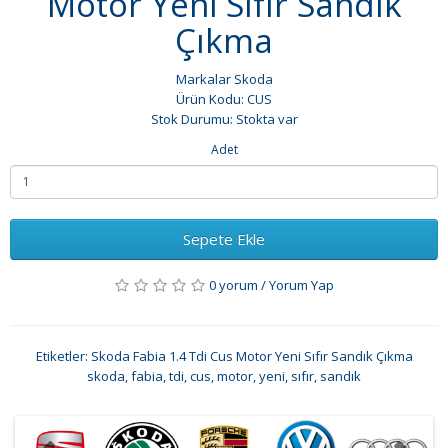
Motor Yeni Sıfır Sandık
Çıkma
Markalar
Skoda
Ürün Kodu: CUS
Stok Durumu: Stokta var
Adet
Sepete Ekle
0 yorum
/
Yorum Yap
Etiketler:
Skoda Fabia 1.4 Tdi Cus Motor Yeni Sıfır Sandık Çıkma
skoda
,
fabia
,
tdi
,
cus
,
motor
,
yeni
,
sıfır
,
sandık