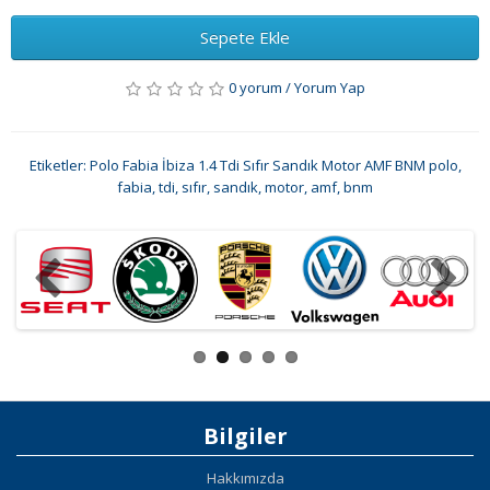
Sepete Ekle
0 yorum
/
Yorum Yap
Etiketler:
Polo Fabia İbiza 1.4 Tdi Sıfır Sandık Motor AMF BNM polo
,
fabia
,
tdi
,
sıfır
,
sandık
,
motor
,
amf
,
bnm
Bilgiler
Hakkımızda