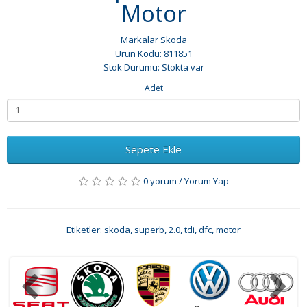
Motor
Markalar
Skoda
Ürün Kodu: 811851
Stok Durumu: Stokta var
Adet
Sepete Ekle
0 yorum
/
Yorum Yap
Etiketler:
skoda
,
superb
,
2.0
,
tdi
,
dfc
,
motor