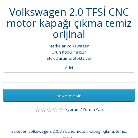
Volkswagen 2.0 TFSİ CNC
motor kapağı çıkma temiz
orijinal
Markalar
Volkswagen
Ürün Kodu: 181534
Stok Durumu: Stokta var
Adet
Sepete Ekle
0 yorum
/
Yorum Yap
Etiketler:
volkswagen
,
2.0
,
tfsİ
,
cnc
,
motor
,
kapağı
,
çıkma
,
temiz
,
orijinal