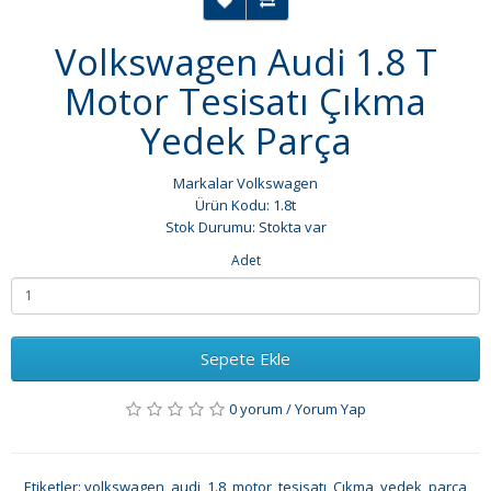
Volkswagen Audi 1.8 T
Motor Tesisatı Çıkma
Yedek Parça
Markalar
Volkswagen
Ürün Kodu: 1.8t
Stok Durumu: Stokta var
Adet
Sepete Ekle
0 yorum
/
Yorum Yap
Etiketler:
volkswagen
,
audi
,
1.8
,
motor
,
tesisatı
,
Çıkma
,
yedek
,
parça