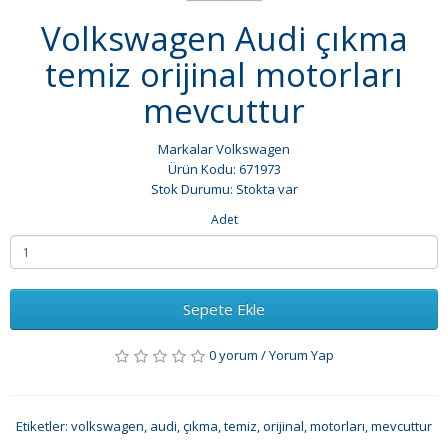
Volkswagen Audi çıkma
temiz orijinal motorları
mevcuttur
Markalar
Volkswagen
Ürün Kodu: 671973
Stok Durumu: Stokta var
Adet
Sepete Ekle
0 yorum
/
Yorum Yap
Etiketler:
volkswagen
,
audi
,
çıkma
,
temiz
,
orijinal
,
motorları
,
mevcuttur