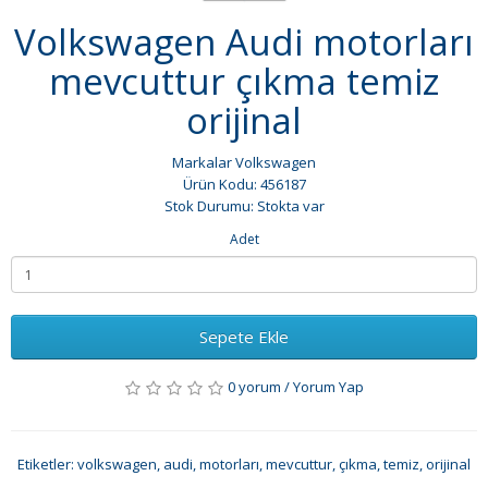
Volkswagen Audi motorları
mevcuttur çıkma temiz
orijinal
Markalar
Volkswagen
Ürün Kodu: 456187
Stok Durumu: Stokta var
Adet
Sepete Ekle
0 yorum
/
Yorum Yap
Etiketler:
volkswagen
,
audi
,
motorları
,
mevcuttur
,
çıkma
,
temiz
,
orijinal