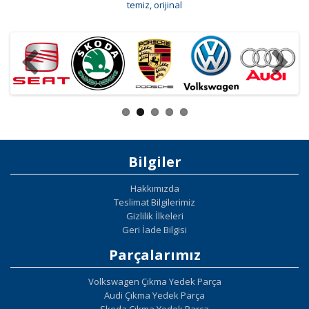
temiz
,
orijinal
Bilgiler
Hakkımızda
Teslimat Bilgilerimiz
Gizlilik İlkeleri
Geri İade Bilgisi
Parçalarımız
Volkswagen Çıkma Yedek Parça
Audi Çıkma Yedek Parça