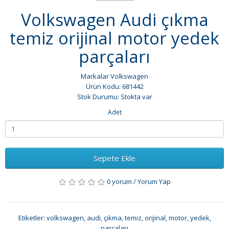
Volkswagen Audi çıkma
temiz orijinal motor yedek
parçaları
Markalar
Volkswagen
Ürün Kodu: 681442
Stok Durumu: Stokta var
Adet
Sepete Ekle
0 yorum
/
Yorum Yap
Etiketler:
volkswagen
,
audi
,
çıkma
,
temiz
,
orijinal
,
motor
,
yedek
,
parçaları