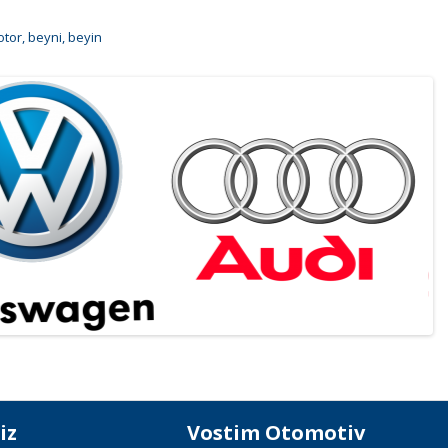
tor
,
beyni
,
beyin
iz
Vostim Otomotiv