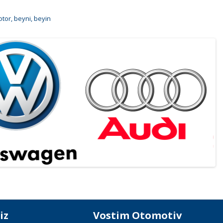
tor
,
beyni
,
beyin
iz
Vostim Otomotiv