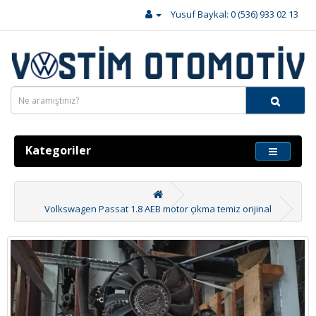
Yusuf Baykal: 0 (536) 933 02 13
Kategoriler
Volkswagen Passat 1.8 AEB motor çıkma temiz orijinal