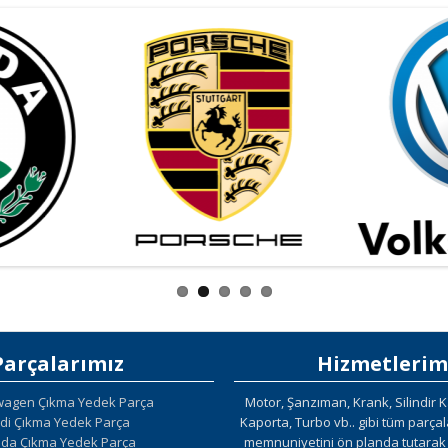
Parçalarımız
Hizmetlerim
wagen Çıkma Yedek Parça
Motor, Şanzıman, Krank, Silindir K
di Çıkma Yedek Parça
Kaporta, Turbo vb.. gibi tüm parça
da Çıkma Yedek Parça
memnuniyetini ön planda tutarak g