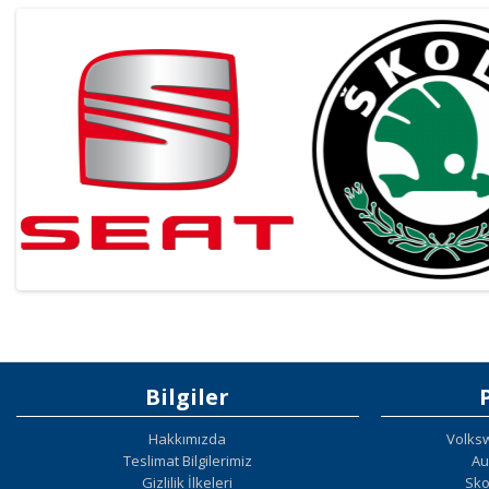
Bilgiler
Hakkımızda
Volks
Teslimat Bilgilerimiz
Au
Gizlilik İlkeleri
Sko