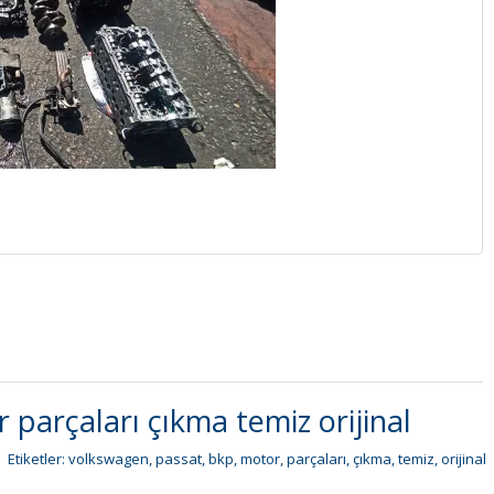
arçaları çıkma temiz orijinal
Etiketler:
volkswagen
,
passat
,
bkp
,
motor
,
parçaları
,
çıkma
,
temiz
,
orijinal