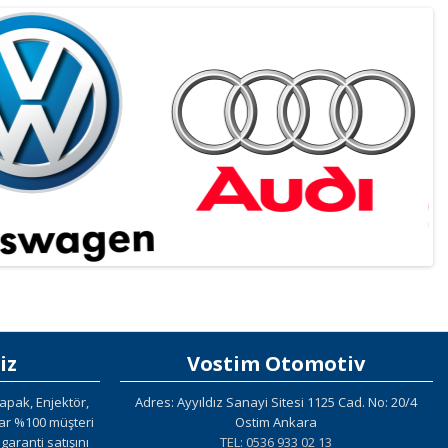
iz
Vostim Otomotiv
apak, Enjektör,
Adres: Ayyıldız Sanayi Sitesi 1125 Cad. No: 20/4
lar %100 müşteri
Ostim Ankara
aranti satışını
TEL: 0536 933 02 13