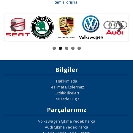
temiz
,
orijinal
Bilgiler
Hakkımızda
Teslimat Bilgilerimiz
Gizlilik İlkeleri
Geri İade Bilgisi
Parçalarımız
Volkswagen Çıkma Yedek Parça
Audi Çıkma Yedek Parça