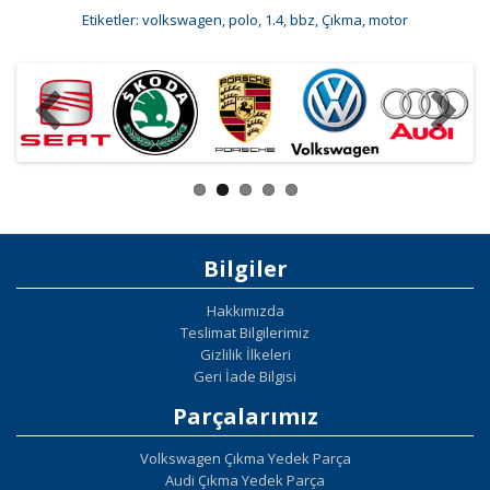
Etiketler:
volkswagen
,
polo
,
1.4
,
bbz
,
Çıkma
,
motor
Bilgiler
Hakkımızda
Teslimat Bilgilerimiz
Gizlilik İlkeleri
Geri İade Bilgisi
Parçalarımız
Volkswagen Çıkma Yedek Parça
Audi Çıkma Yedek Parça