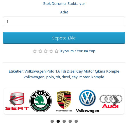
Stok Durumu: Stokta var
Adet
Sepete Ekle
0 yorum
/
Yorum Yap
Etiketler:
Volkswagen Polo 1.6 Tdi Dizel Cay Motor Çıkma Komple
volkswagen
,
polo
,
tdi
,
dizel
,
cay
,
motor
,
komple