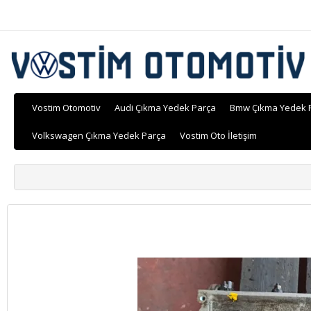
Vostim Otomotiv
Audi Çıkma Yedek Parça
Bmw Çıkma Yedek 
Volkswagen Çıkma Yedek Parça
Vostim Oto İletişim