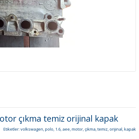
tor çıkma temiz orijinal kapak
Etiketler:
volkswagen
,
polo
,
1.6
,
aee
,
motor
,
çıkma
,
temiz
,
orijinal
,
kapak