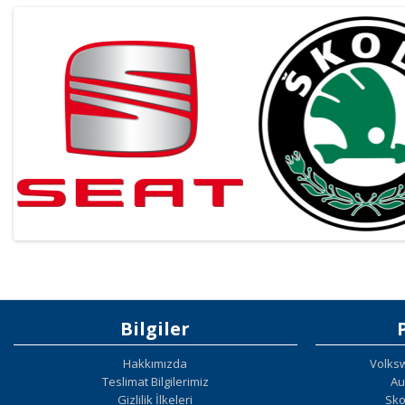
Bilgiler
Hakkımızda
Volks
Teslimat Bilgilerimiz
Au
Gizlilik İlkeleri
Sko