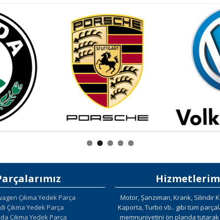
Parçalarımız
Hizmetlerim
wagen Çıkma Yedek Parça
Motor, Şanzıman, Krank, Silindir K
di Çıkma Yedek Parça
Kaporta, Turbo vb.. gibi tüm parça
da Çıkma Yedek Parça
memnuniyetini ön planda tutarak g