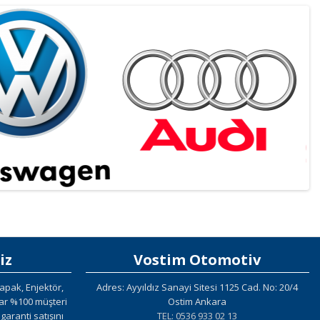
iz
Vostim Otomotiv
apak, Enjektör,
Adres: Ayyıldız Sanayi Sitesi 1125 Cad. No: 20/4
lar %100 müşteri
Ostim Ankara
aranti satışını
TEL: 0536 933 02 13