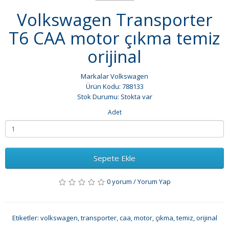
Volkswagen Transporter
T6 CAA motor çıkma temiz
orijinal
Markalar
Volkswagen
Ürün Kodu: 788133
Stok Durumu: Stokta var
Adet
Sepete Ekle
0 yorum
/
Yorum Yap
Etiketler:
volkswagen
,
transporter
,
caa
,
motor
,
çıkma
,
temiz
,
orijinal