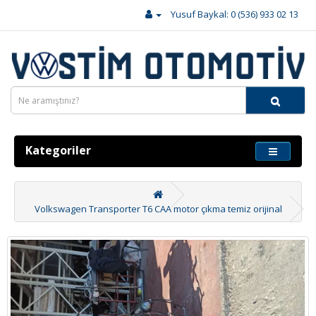
Yusuf Baykal: 0 (536) 933 02 13
Kategoriler
Volkswagen Transporter T6 CAA motor çıkma temiz orijinal