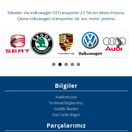
Etiketler:
Vw Volkswagen T4 Transporter 2.5 Tdi Acv Motor Pistonu
Çıkma volkswagen
,
transporter
,
tdi
,
acv
,
motor
,
pistonu
Bilgiler
Hakkımızda
Teslimat Bilgilerimiz
Gizlilik İlkeleri
Geri İade Bilgisi
Parçalarımız