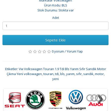
Markalar
Volkswagen
Ürün Kodu: BLS
Stok Durumu: Stokta var
Adet
Sepete Ekle
0 yorum
/
Yorum Yap
Etiketler:
Vw Volkswagen Touran 1.9 Tdi Bls Yarım Sıfır Sandık Motor
Çıkma Yeni volkswagen
,
touran
,
tdi
,
bls
,
yarım
,
sıfır
,
sandık
,
motor
,
yeni