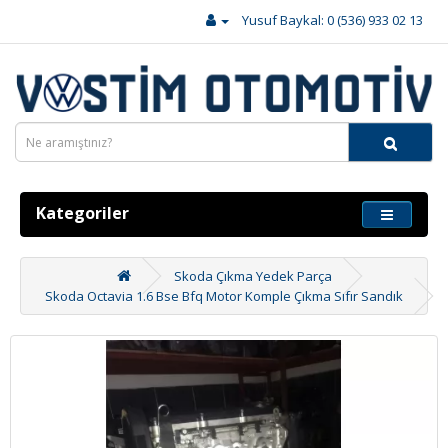
Yusuf Baykal: 0 (536) 933 02 13
Kategoriler
Skoda Çıkma Yedek Parça
Skoda Octavia 1.6 Bse Bfq Motor Komple Çıkma Sıfır Sandık