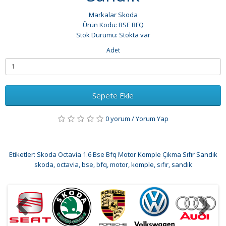
Markalar
Skoda
Ürün Kodu: BSE BFQ
Stok Durumu: Stokta var
Adet
Sepete Ekle
0 yorum
/
Yorum Yap
Etiketler:
Skoda Octavia 1.6 Bse Bfq Motor Komple Çıkma Sıfır Sandık
skoda
,
octavia
,
bse
,
bfq
,
motor
,
komple
,
sıfır
,
sandık